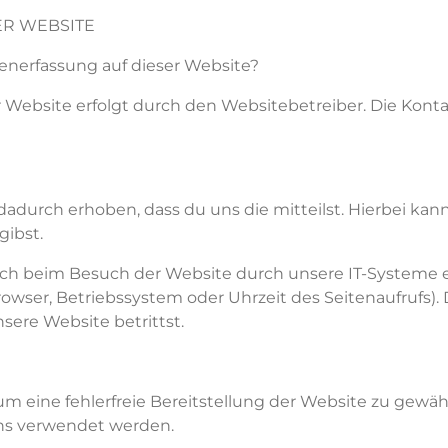
R WEBSITE
atenerfassung auf dieser Website?
r Website erfolgt durch den Websitebetreiber. D
ie
Konta
dadurch erhoben, dass
du
uns die mitteil
st
. Hierbei kan
ng
ibst
.
 beim Besuch der Website durch unsere IT-Systeme erf
rowser, Betriebssystem oder Uhrzeit des Seitenaufrufs).
nsere Website betr
ittst
.
 um eine fehlerfreie Bereitstellung der Website zu gew
ens verwendet werden.