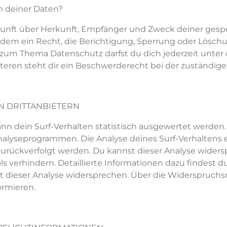
ch
deiner
Daten?
kunft über Herkunft, Empfänger und Zweck
deiner
gesp
dem ein Recht, die Berichtigung, Sperrung oder Löschu
en zum Thema Datenschutz
darfst du dich
jederzeit unte
teren steht
dir
ein Beschwerderecht bei der zuständige
N DRITTANBIETERN
kann
dein
Surf-Verhalten statistisch ausgewertet werden.
nalyseprogrammen. Die Analyse
deines
Surf-Verhaltens 
urückverfolgt werden.
Du kannst
dieser Analyse widers
 verhindern. Detaillierte Informationen dazu
findest d
t
dieser Analyse widersprechen. Über die Widerspruch
ormieren.