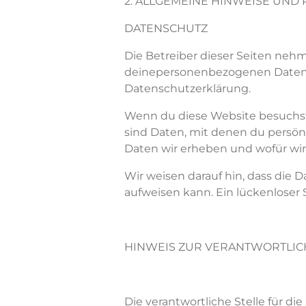
2. ALLGEMEINE HINWEISE UND
DATENSCHUTZ
Die Betreiber dieser Seiten ne
deine
personenbezogenen Daten v
Datenschutzerklärung.
Wenn
du
diese Website be
suchs
sind Daten, mit denen
du
persönl
Daten wir erheben und wofür wir
Wir weisen darauf hin, dass die 
aufweisen kann. Ein lückenloser 
HINWEIS ZUR VERANTWORTLIC
Die verantwortliche Stelle für di