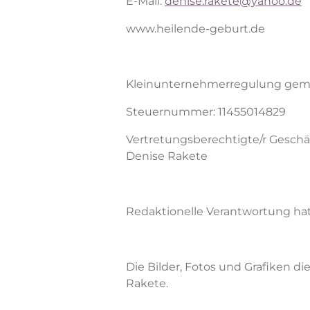
E-Mail:
denise.rakete@yahoo.de
www.heilende-geburt.de
Kleinunternehmerregulung gem
Steuernummer: 11455014829
Vertretungsberechtigte/r Geschäf
Denise Rakete
Redaktionelle Verantwortung hat
Die Bilder, Fotos und Grafiken di
Rakete.