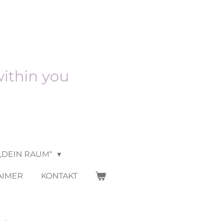
within you
„DEIN RAUM“
AIMER
KONTAKT