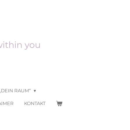
within you
„DEIN RAUM“
AIMER
KONTAKT