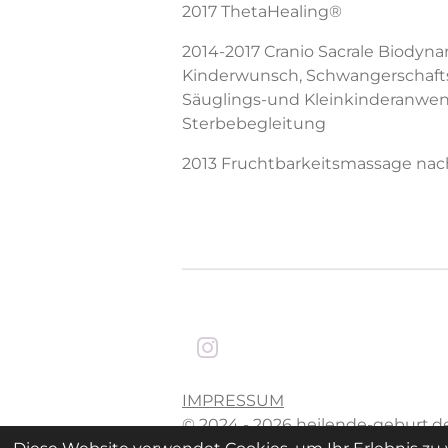
2017 ThetaHealing®
2014-2017 Cranio Sacrale Biodyn
Kinderwunsch, Schwangerschafts
Säuglings-und Kleinkinderanwen
Sterbebegleitung
2013 Fruchtbarkeitsmassage nach
I
n
IMPRESSUM
s
© 2024 - 2026 heilende-geburt.d
t