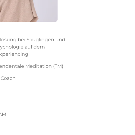
malösung bei Säuglingen und
 Psychologie auf dem
xperiencing
zendentale Meditation (TM)
feCoach
GAM