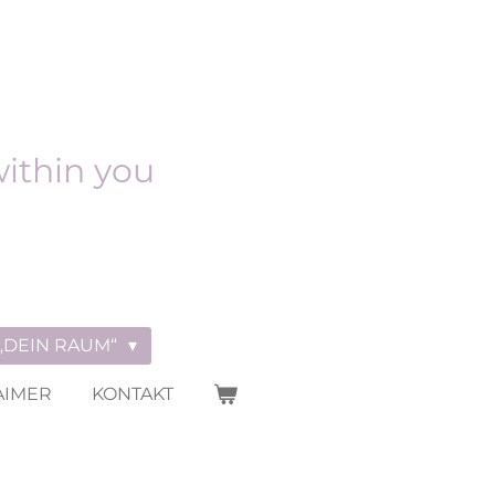
within you
„DEIN RAUM“
AIMER
KONTAKT