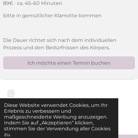
89€ · ca. 45–60 Minuten
bitte in gemütlicher Klamotte kommen
Die Dauer richtet sich nach dem individuellen
Prozess und den Bedürfnissen des Körpers.
Ich möchte einen Termin buchen
I
n
Diese Website verwendet Cookies, um Ihr
IMPRESSUM
s
Erlebnis zu verbessern und
maßgeschneiderte Werbung anzuzeigen.
© 2024 - 2026 heilende-geburt.de
t
Indem Sie auf „Akzeptieren“ klicken,
Mit Unterstützung von
Webador
a
stimmen Sie der Verwendung aller Cookies
g
zu.